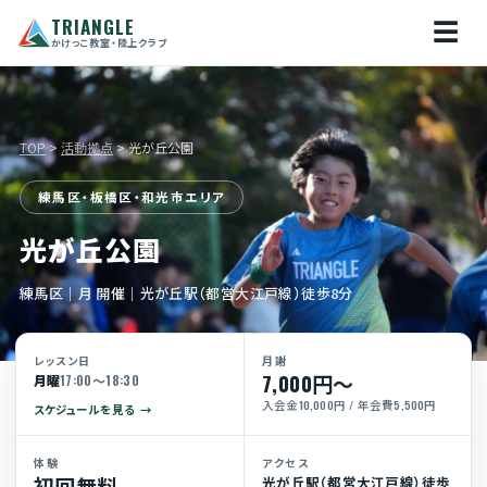
TRIANGLE
☰
かけっこ教室・陸上クラブ
TOP
>
活動拠点
> 光が丘公園
練馬区・板橋区・和光市エリア
光が丘公園
練馬区｜月 開催｜光が丘駅（都営大江戸線）徒歩8分
レッスン日
月謝
7,000円〜
月曜
17:00〜18:30
入会金10,000円 / 年会費5,500円
スケジュールを見る
体験
アクセス
初回無料
光が丘駅（都営大江戸線）徒歩