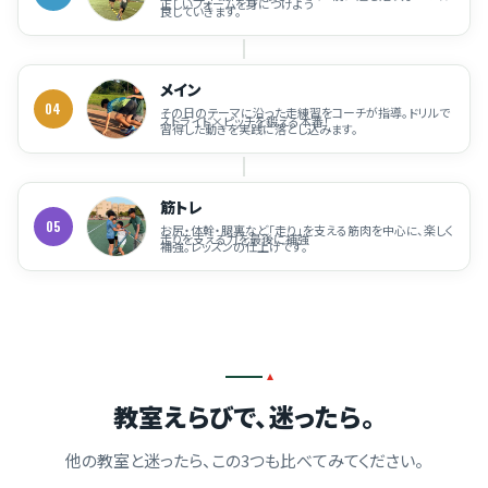
正しいフォームを身につけよう
良していきます。
メイン
04
その日のテーマに沿った走練習をコーチが指導。ドリルで
ストライド×ピッチを鍛える本番！
習得した動きを実践に落とし込みます。
筋トレ
05
お尻・体幹・腿裏など「走り」を支える筋肉を中心に、楽しく
走りを支える力を最後に補強
補強。レッスンの仕上げです。
教室えらびで、迷ったら。
他の教室と迷ったら、この3つも比べてみてください。