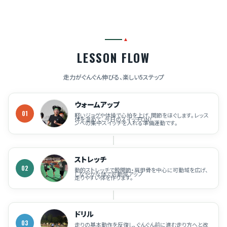
LESSON FLOW
走力がぐんぐん伸びる、楽しい5ステップ
ウォームアップ
01
軽いジョグや体操で心拍を上げ、関節をほぐします。レッス
体を温めて、今日のスイッチON！
ンへの集中スイッチを入れる準備運動です。
ストレッチ
02
動的ストレッチで股関節・肩甲骨を中心に可動域を広げ、
しなやかな体で可動域アップ
走りやすい体を作ります。
ドリル
03
走りの基本動作を反復し、ぐんぐん前に進む走り方へと改