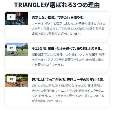
TRIANGLEが選ばれる3つの理由
01
否定しない指導。「できた！」を増やす。
コーチは「ダメ！」と否定しません。お子様の挑戦とプロセ
スを全力で褒めます。「できた！」という成功体験が自己肯
定感を育み、運動が大好きになります。
02
全11会場。曜日・会場を選べて、繰り越しもできる。
曜日固定ではなく、開催中の対象レッスンから日時・場所
を選べます。アプリで予約管理できるから、他の習い事と
も無理なく両立できます。
03
速さには"公式"がある。専門コーチの科学的指導。
がむしゃらに走るだけでは速くなれません。発達段階に
合わせた科学的トレーニングで、速く走るための「テクニ
ック」を伝授。コーチが走って見せるから、正しいフォーム
が直感的にわかります。