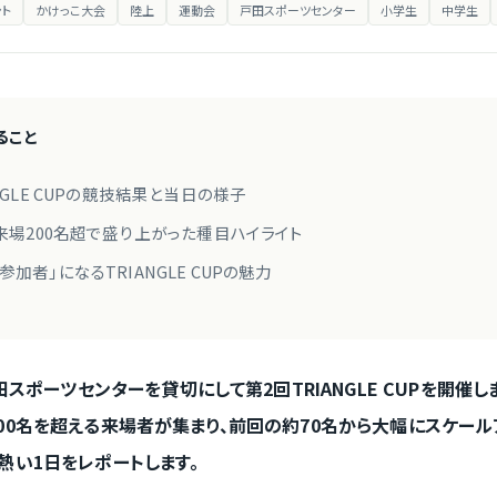
ント
かけっこ大会
陸上
運動会
戸田スポーツセンター
小学生
中学生
ること
NGLE CUPの競技結果と当日の様子
・来場200名超で盛り上がった種目ハイライト
加者」になるTRIANGLE CUPの魅力
戸田スポーツセンターを貸切にして第2回TRIANGLE CUPを開催し
00名を超える来場者が集まり、前回の約70名から大幅にスケール
熱い1日をレポートします。