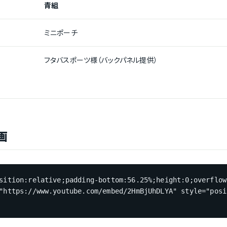
青組
ミニポーチ
フタバスポーツ様（バックパネル提供）
画
sition:relative;padding-bottom:56.25%;height:0;overflow
="https://www.youtube.com/embed/2HmBjUhDLYA" style="po