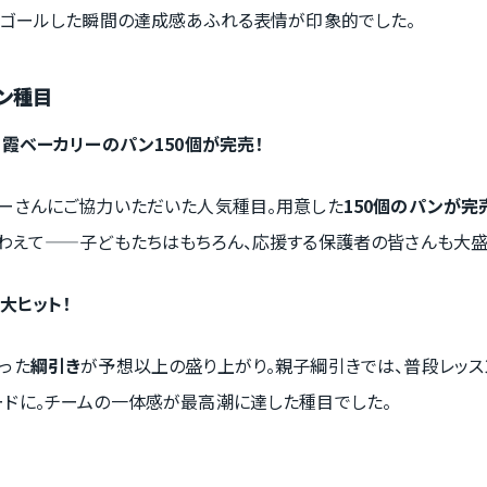
。ゴールした瞬間の達成感あふれる表情が印象的でした。
ン種目
朝霞ベーカリーのパン150個が完売！
ーさんにご協力いただいた人気種目。用意した
150個のパンが完
くわえて——子どもたちはもちろん、応援する保護者の皆さんも大盛
大ヒット！
った
綱引き
が予想以上の盛り上がり。親子綱引きでは、普段レッ
ドに。チームの一体感が最高潮に達した種目でした。