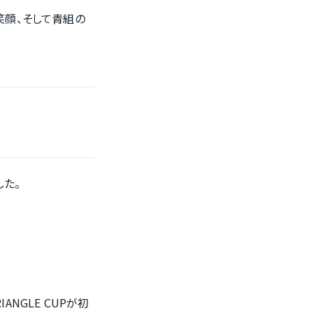
笑顔、そして青組の
した。
NGLE CUPが初