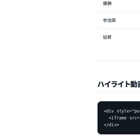
優勝
参加賞
協賛
ハイライト動
<div style="po
  <iframe src
</div>